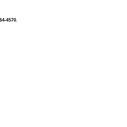
64-4570
.