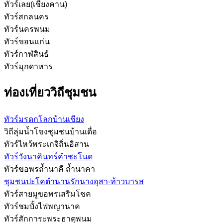
ทัวร์เลย(เชียงคาน)
ทัวร์สกลนคร
ทัวร์นครพนม
ทัวร์ขอนแก่น
ทัวร์กาฬสินธ์
ทัวร์มุกดาหาร
ท่องเที่ยววิถีชุมชน
ทัวร์มรดกโลกบ้านเชียง
วิถีลุ่มน้ำโขงชุมชนบ้านเดื่อ
ทัวร์ไหว้พระเกจิถิ่นอิสาน
ทัวร์วังนาคินทร์คำชะโนด
ทัวร์ขอพรถ้ำนาคี ถ้ำนาคา
ชุมชนปะโคตำนานรักนางอุสา-ท้าวบารส
ทัวร์สายมูขอพรเสริมโชค
ทัวร์ชมบั้งไฟพญานาค
ทัวร์สักการะพระธาตุพนม