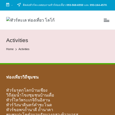
-
ติดต่อทัวร์ทะเลสอบถามทัวร์ท่องเที่ยว
093-568-6550
และ
093-164-4570
.
Skip
to
ทั
ทัวร์
content
ทะเล
ว
ราคา
ร์
ถูก
Activities
2025
ท
Home
Activities
|
ะ
แพ็ก
เก
เ
จ
ล
เที่ยว
ท่องเที่ยววิถีชุมชน
ทะเล
สวย
ทัวร์มรดกโลกบ้านเชียง
ทั่ว
วิถีลุ่มน้ำโขงชุมชนบ้านเดื่อ
ไทย
ทัวร์ไหว้พระเกจิถิ่นอิสาน
ทัวร์วังนาคินทร์คำชะโนด
ทัวร์ขอพรถ้ำนาคี ถ้ำนาคา
ชุมชนปะโคตำนานรักนางอุสา-ท้าวบารส