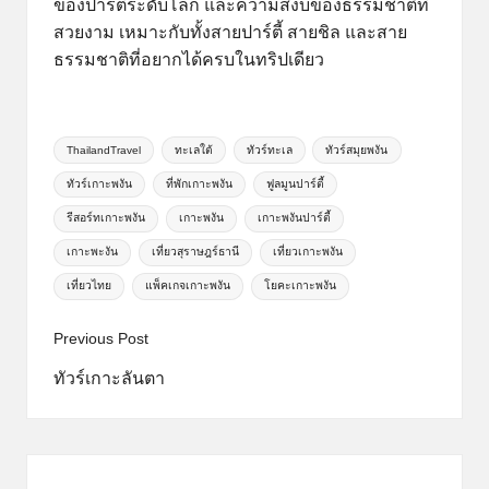
ของปาร์ตี้ระดับโลก และความสงบของธรรมชาติที่
สวยงาม เหมาะกับทั้งสายปาร์ตี้ สายชิล และสาย
ธรรมชาติที่อยากได้ครบในทริปเดียว
Tags:
ThailandTravel
ทะเลใต้
ทัวร์ทะเล
ทัวร์สมุยพงัน
ทัวร์เกาะพงัน
ที่พักเกาะพงัน
ฟูลมูนปาร์ตี้
รีสอร์ทเกาะพงัน
เกาะพงัน
เกาะพงันปาร์ตี้
เกาะพะงัน
เที่ยวสุราษฎร์ธานี
เที่ยวเกาะพงัน
เที่ยวไทย
แพ็คเกจเกาะพงัน
โยคะเกาะพงัน
Post
Previous Post
navigation
ทัวร์เกาะลันตา