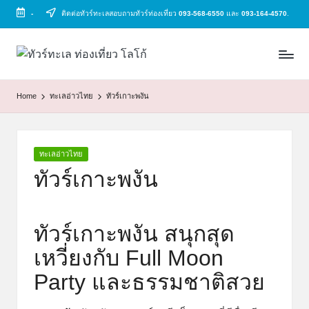
-
ติดต่อทัวร์ทะเลสอบถามทัวร์ท่องเที่ยว
093-568-6550
และ
093-164-4570
.
Skip
to
ทั
ทัวร์
content
ทะเล
ว
ราคา
Home
ทะเลอ่าวไทย
ทัวร์เกาะพงัน
ร์
ถูก
2025
ท
|
ะ
แพ็ก
Posted
ทะเลอ่าวไทย
in
เก
เ
ทัวร์เกาะพงัน
จ
ล
เที่ยว
ทะเล
ทัวร์เกาะพงัน สนุกสุด
สวย
ทั่ว
เหวี่ยงกับ Full Moon
ไทย
Party และธรรมชาติสวย