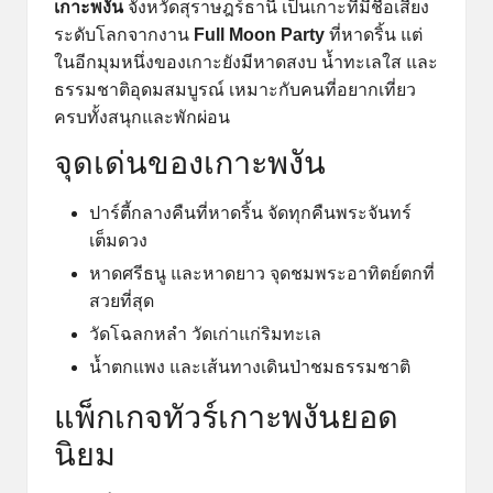
เกาะพงัน
จังหวัดสุราษฎร์ธานี เป็นเกาะที่มีชื่อเสียง
ระดับโลกจากงาน
Full Moon Party
ที่หาดริ้น แต่
ในอีกมุมหนึ่งของเกาะยังมีหาดสงบ น้ำทะเลใส และ
ธรรมชาติอุดมสมบูรณ์ เหมาะกับคนที่อยากเที่ยว
ครบทั้งสนุกและพักผ่อน
จุดเด่นของเกาะพงัน
ปาร์ตี้กลางคืนที่หาดริ้น จัดทุกคืนพระจันทร์
เต็มดวง
หาดศรีธนู และหาดยาว จุดชมพระอาทิตย์ตกที่
สวยที่สุด
วัดโฉลกหลำ วัดเก่าแก่ริมทะเล
น้ำตกแพง และเส้นทางเดินป่าชมธรรมชาติ
แพ็กเกจทัวร์เกาะพงันยอด
นิยม