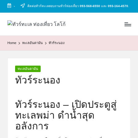
-
ติดต่อทัวร์ทะเลสอบถามทัวร์ท่องเที่ยว
093-568-6550
และ
093-164-4570
.
Skip
to
ทั
ทัวร์
content
ทะเล
ว
ราคา
Home
ทะเลอันดามัน
ทัวร์ระนอง
ร์
ถูก
2025
ท
|
ะ
แพ็ก
Posted
ทะเลอันดามัน
in
เก
เ
ทัวร์ระนอง
จ
ล
เที่ยว
ทะเล
ทัวร์ระนอง – เปิดประตูสู่
สวย
ทั่ว
ทะเลพม่า ดำน้ำสุด
ไทย
อลังการ