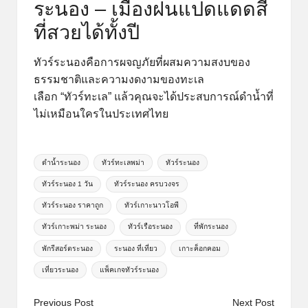
ระนอง – เมืองฝนแปดแดดสี่
ที่สวยได้ทั้งปี
ทัวร์ระนองคือการผจญภัยที่ผสมความสงบของ
ธรรมชาติและความงดงามของทะเล
เลือก “ทัวร์ทะเล” แล้วคุณจะได้ประสบการณ์ดำน้ำที่
ไม่เหมือนใครในประเทศไทย
Tags:
ดำน้ำระนอง
ทัวร์ทะเลพม่า
ทัวร์ระนอง
ทัวร์ระนอง 1 วัน
ทัวร์ระนอง ครบวงจร
ทัวร์ระนอง ราคาถูก
ทัวร์เกาะนาวโอพี
ทัวร์เกาะพม่า ระนอง
ทัวร์เรือระนอง
ที่พักระนอง
พักรีสอร์ตระนอง
ระนอง ที่เที่ยว
เกาะค็อกคอม
เที่ยวระนอง
แพ็คเกจทัวร์ระนอง
Post
Previous Post
Next Post