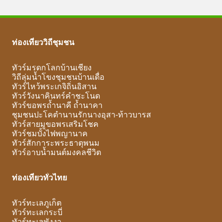
ท่องเที่ยววิถีชุมชน
ทัวร์มรดกโลกบ้านเชียง
วิถีลุ่มน้ำโขงชุมชนบ้านเดื่อ
ทัวร์ไหว้พระเกจิถิ่นอิสาน
ทัวร์วังนาคินทร์คำชะโนด
ทัวร์ขอพรถ้ำนาคี ถ้ำนาคา
ชุมชนปะโคตำนานรักนางอุสา-ท้าวบารส
ทัวร์สายมูขอพรเสริมโชค
ทัวร์ชมบั้งไฟพญานาค
ทัวร์สักการะพระธาตุพนม
ทัวร์อาบน้ำมนต์มงคลชีวิต
ท่องเที่ยวทั่วไทย
ทัวร์ทะเลภูเก็ต
ทัวร์ทะเลกระบี่
ทัวร์ทะเลพังงา