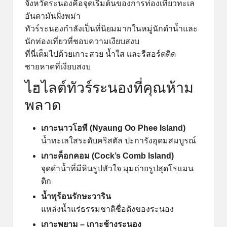
จังหวัดระนองคือจุดเริ่มต้นของการท่องเที่ยวทะเล
อันดามันฝั่งพม่า
ทัวร์ระนองกำลังเป็นที่นิยมมากในหมู่นักดำน้ำและ
นักท่องเที่ยวที่ชอบความเงียบสงบ
ที่นี่เต็มไปด้วยเกาะสวย น้ำใส และรีสอร์ตติด
ชายหาดที่เงียบสงบ
ไฮไลต์ทัวร์ระนองที่คุณห้าม
พลาด
เกาะนาวโอพี (Nyaung Oo Phee Island)
น้ำทะเลใสระดับคริสตัล ปะการังอุดมสมบูรณ์
เกาะค็อกคอม (Cock’s Comb Island)
จุดดำน้ำที่มีหินรูปหัวใจ มุมถ่ายรูปสุดโรแมน
ติก
น้ำพุร้อนรักษะวาริน
แหล่งน้ำแร่ธรรมชาติชื่อดังของระนอง
เกาะพยาม – เกาะช้างระนอง