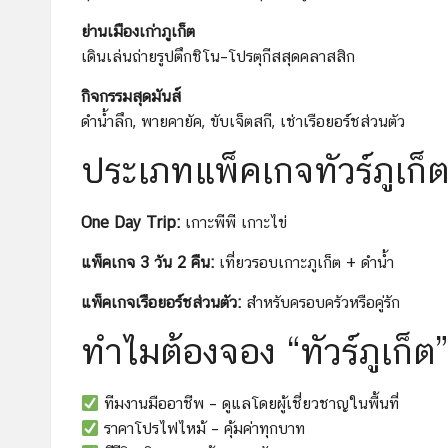
ย่านเมืองเก่าภูเก็ต
เดินเล่นถ่ายรูปตึกชิโน–โปรตุกีสสุดคลาสสิก
กิจกรรมสุดมันส์
ดำน้ำลึก, พายคายัค, ขับเจ็ตสกี, เช่าเรือยอร์ชส่วนตัว
ประเภทแพ็คเกจทัวร์ภูเก
One Day Trip:
เกาะพีพี เกาะไข่
แพ็คเกจ 3 วัน 2 คืน:
เที่ยวรอบเกาะภูเก็ต + ดำน้ำ
แพ็คเกจเรือยอร์ชส่วนตัว:
สำหรับครอบครัวหรือคู่รัก
ทำไมต้องจอง “ทัวร์ภูเก็ต”
ทีมงานมืออาชีพ – ดูแลโดยผู้เชี่ยวชาญในพื้นที่
ราคาโปรไฟไหม้ – คุ้มค่าทุกบาท