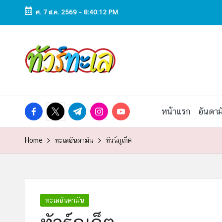
ศ. 7 ส.ค. 2569
-
8:40:13 PM
Skip
to
ทั
ทัวร์
content
ทะเล
ว
ราคา
ถูก
ร์
2025
|
ท
facebook.com
twitter.com
t.me
instagram.com
youtube.com
หน้าแรก
อันดาม
แพ็ก
เก
ะ
จ
Home
ทะเลอันดามัน
ทัวร์ภูเก็ต
เที่ยว
เ
ทะเล
สวย
ล
ทั่ว
ไทย
Posted
ทะเลอันดามัน
in