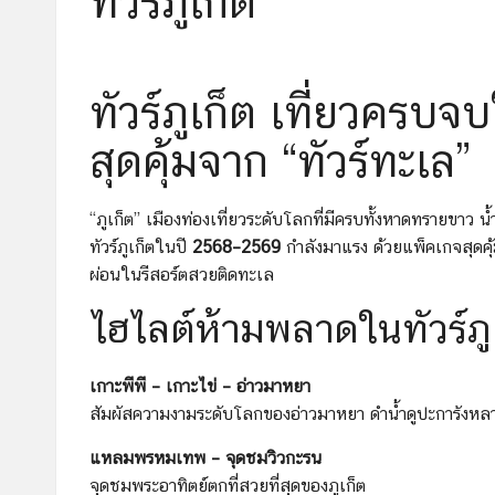
ทัวร์ภูเก็ต
ทัวร์ภูเก็ต เที่ยวครบ
สุดคุ้มจาก “ทัวร์ทะเล”
“ภูเก็ต” เมืองท่องเที่ยวระดับโลกที่มีครบทั้งหาดทรายขาว
ทัวร์ภูเก็ตในปี
2568–2569
กำลังมาแรง ด้วยแพ็คเกจสุดคุ้
ผ่อนในรีสอร์ตสวยติดทะเล
ไฮไลต์ห้ามพลาดในทัวร์ภู
เกาะพีพี – เกาะไข่ – อ่าวมาหยา
สัมผัสความงามระดับโลกของอ่าวมาหยา ดำน้ำดูปะการังหล
แหลมพรหมเทพ – จุดชมวิวกะรน
จุดชมพระอาทิตย์ตกที่สวยที่สุดของภูเก็ต