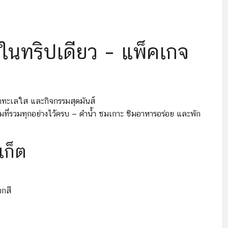
จบในทริปเดียว – แพ็คเกจ
 น้ำทะเลใส และกิจกรรมสุดมันส์
มที่รวมทุกอย่างไว้ครบ — ดำน้ำ ชมเกาะ ชิมอาหารอร่อย และพัก
เก็ต
ากสี