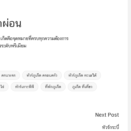
กผ่อน
ูเก็ตคือจุดหมายที่ครบทุกความต้องการ
รระดับพรีเมียม
็ต ครบวงจร
ทัวร์ภูเก็ต ครอบครัว
ทัวร์ภูเก็ต ทะเลใต้
ไข่
ทัวร์เกาะพีพี
ที่พักภูเก็ต
ภูเก็ต ที่เที่ยว
Next Post
ทัวร์กระบี่