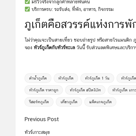
มีรีวิวจริงจากลูกค้าหลายพันคน
บริการครบ: รถรับส่ง, ที่พัก, อาหาร, กิจกรรม
ภูเก็ตคือสวรรค์แห่งการพั
ไม่ว่าคุณจะเป็นสายเที่ยว ชอบถ่ายรูป หรือสายโรแมนติก ภ
จอง
ทัวร์ภูเก็ตกับทัวร์ทะเล
วันนี้ รับส่วนลดพิเศษและบริกา
ดำน้ำภูเก็ต
ทัวร์ภูเก็ต
ทัวร์ภูเก็ต 1 วัน
ทัวร์ภูเก
ทัวร์ภูเก็ต ราคาถูก
ทัวร์ภูเก็ต สปีดโบ๊ท
ทัวร์ภูเก็ต เกาะ
Tags:
รีสอร์ทภูเก็ต
เที่ยวภูเก็ต
แพ็คเกจภูเก็ต
Post
Previous Post
navigation
ทัวร์เกาะสมุย