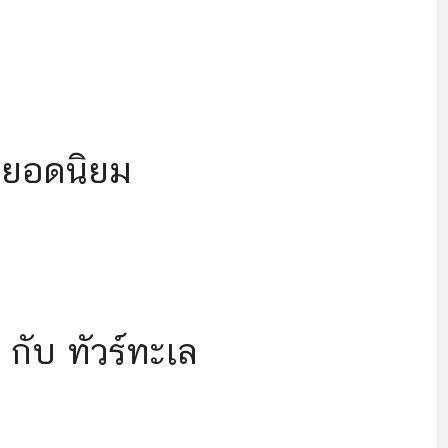
็ตยอดนิยม
 กับ ทัวร์ทะเล